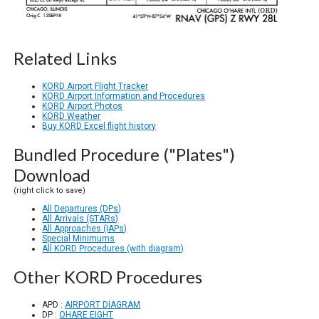
Related Links
KORD Airport Flight Tracker
KORD Airport Information and Procedures
KORD Airport Photos
KORD Weather
Buy KORD Excel flight history
Bundled Procedure ("Plates")
Download
(right click to save)
All Departures (DPs)
All Arrivals (STARs)
All Approaches (IAPs)
Special Minimums
All KORD Procedures (with diagram)
Other KORD Procedures
APD :
AIRPORT DIAGRAM
DP :
OHARE EIGHT