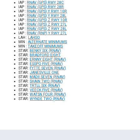
IAP :
RNAV (GPS) RWY 28C
IAP :
RNAV (GPS) RWY 28R
IAP :
RNAV (GPS) Y RWY 10R
IAP :
RNAV (GPS) Y RWY 28L
IAP :
RNAV (GPS) Z RWY 10R
IAP :
RNAV (GPS) Z RWY 27L
IAP :
RNAV (GPS) Z RWY 28L
IAP :
RNAV (RNP) Y RWY 27L
LAH :
LAHSO
MIN :
ALTERNATE MINIMUMS
MIN :
TAKEOFF MINIMUMS
STAR:
BENKY SIX (RNAV)
STAR:
BRADFORD EIGHT
STAR:
ERNNY EIGHT (RNAV)
STAR:
ESSPO FIVE (RNAV)
STAR:
FYTTE SEVEN (RNAV)
STAR:
JANESVILLE ONE
STAR:
MADII SEVEN (RNAV)
STAR:
SHAIN TWO (RNAV)
STAR:
TRTLL SIX (RNAV)
STAR:
VEECK FIVE (RNAV)
STAR:
WATSN FOUR (RNAV)
STAR:
WYNDE TWO (RNAV)