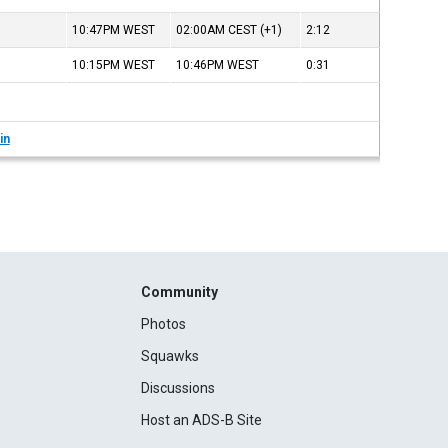
10:47PM
WEST
02:00AM
CEST
(+1)
2:12
10:15PM
WEST
10:46PM
WEST
0:31
in
Community
Photos
Squawks
Discussions
Host an ADS-B Site