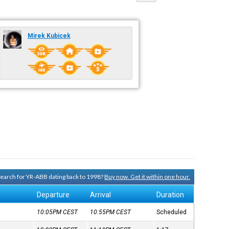
Mirek Kubicek
 search for YR-ABB dating back to 1998?
Buy now. Get it within one hour.
Departure
Arrival
Duration
10:05PM
CEST
10:55PM
CEST
Scheduled