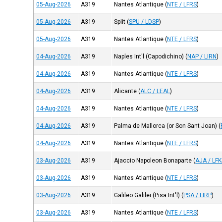
05-Aug-2026
A319
Nantes Atlantique
(
NTE / LFRS
)
05-Aug-2026
A319
Split
(
SPU / LDSP
)
05-Aug-2026
A319
Nantes Atlantique
(
NTE / LFRS
)
04-Aug-2026
A319
Naples Int'l (Capodichino)
(
NAP / LIRN
)
04-Aug-2026
A319
Nantes Atlantique
(
NTE / LFRS
)
04-Aug-2026
A319
Alicante
(
ALC / LEAL
)
04-Aug-2026
A319
Nantes Atlantique
(
NTE / LFRS
)
04-Aug-2026
A319
Palma de Mallorca (or Son Sant Joan)
(
04-Aug-2026
A319
Nantes Atlantique
(
NTE / LFRS
)
03-Aug-2026
A319
Ajaccio Napoleon Bonaparte
(
AJA / LF
03-Aug-2026
A319
Nantes Atlantique
(
NTE / LFRS
)
03-Aug-2026
A319
Galileo Galilei (Pisa Int'l)
(
PSA / LIRP
)
03-Aug-2026
A319
Nantes Atlantique
(
NTE / LFRS
)