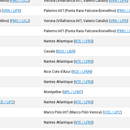
llino)
(
PMO / LICJ
)
Verona (Villafranca Int'l, Valerio Catullo)
(
VRN / LIPX
)
)
(
VRN / LIPX
)
Palermo Int'l (Punta Raisi Falcone-Borsellino)
(
PMO / 
llino)
(
PMO / LICJ
)
Verona (Villafranca Int'l, Valerio Catullo)
(
VRN / LIPX
)
Palermo Int'l (Punta Raisi Falcone-Borsellino)
(
PMO / 
Nantes Atlantique
(
NTE / LFRS
)
Casale
(
BDS / LIBR
)
Nantes Atlantique
(
NTE / LFRS
)
Nice Cote d'Azur
(
NCE / LFMN
)
Nantes Atlantique
(
NTE / LFRS
)
Montpellier
(
MPL / LFMT
)
CE / LIPZ
)
Nantes Atlantique
(
NTE / LFRS
)
Marco Polo Int'l (Marco Polo Venice)
(
VCE / LIPZ
)
Nantes Atlantique
(
NTE / LFRS
)