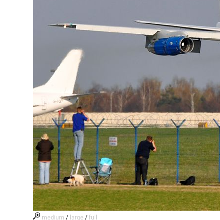
medium
/
large
/
full