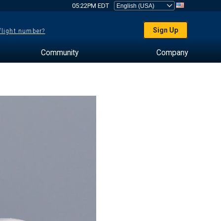
05:22PM EDT
Sign Up
 flight number?
Community
Company