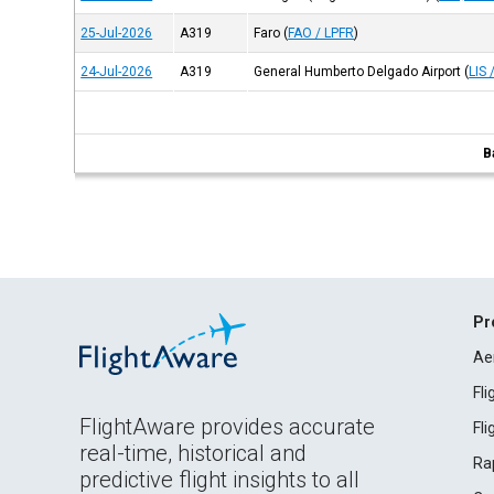
25-Jul-2026
A319
Faro
(
FAO / LPFR
)
24-Jul-2026
A319
General Humberto Delgado Airport
(
LIS 
B
Pr
Ae
Fl
FlightAware provides accurate
Fl
real-time, historical and
Ra
predictive flight insights to all