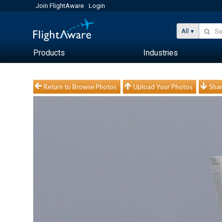
Join FlightAware
Login
All
Products
Industries
Return to Browse Photos
Upload Your Photos
Shar