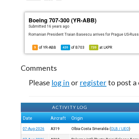
Boeing 707-300 (YR-ABB)
Submitted
16 years ago
Romanian President Traian Basescu arrives for Prague US-Russ
of YR-ABB
of
B703
at
LKPR
9
420
720
Comments
Please
log in
or
register
to post a
ACTIVITY LOG
Date
Aircraft
Origin
07-Aug-2026
A319
Olbia-Costa Smeralda
(
OLB / LIEO
)