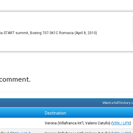
ia START summit, Boeing 707-3K1C Romavia (April 8, 2010)
 comment.
Want a full history
Destination
Verona (Villafranca Int'l, Valerio Catullo)
(
VRN / LIPX
)