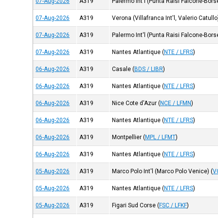
07-Aug-2026
A319
Palermo Int'l (Punta Raisi Falcone-Borse
07-Aug-2026
A319
Verona (Villafranca Int'l, Valerio Catullo
07-Aug-2026
A319
Palermo Int'l (Punta Raisi Falcone-Borse
07-Aug-2026
A319
Nantes Atlantique
(
NTE / LFRS
)
06-Aug-2026
A319
Casale
(
BDS / LIBR
)
06-Aug-2026
A319
Nantes Atlantique
(
NTE / LFRS
)
06-Aug-2026
A319
Nice Cote d'Azur
(
NCE / LFMN
)
06-Aug-2026
A319
Nantes Atlantique
(
NTE / LFRS
)
06-Aug-2026
A319
Montpellier
(
MPL / LFMT
)
06-Aug-2026
A319
Nantes Atlantique
(
NTE / LFRS
)
05-Aug-2026
A319
Marco Polo Int'l (Marco Polo Venice)
(
V
05-Aug-2026
A319
Nantes Atlantique
(
NTE / LFRS
)
05-Aug-2026
A319
Figari Sud Corse
(
FSC / LFKF
)