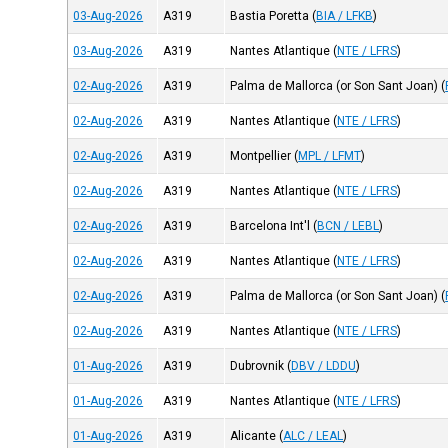
03-Aug-2026
A319
Bastia Poretta
(
BIA / LFKB
)
03-Aug-2026
A319
Nantes Atlantique
(
NTE / LFRS
)
02-Aug-2026
A319
Palma de Mallorca (or Son Sant Joan)
(
02-Aug-2026
A319
Nantes Atlantique
(
NTE / LFRS
)
02-Aug-2026
A319
Montpellier
(
MPL / LFMT
)
02-Aug-2026
A319
Nantes Atlantique
(
NTE / LFRS
)
02-Aug-2026
A319
Barcelona Int'l
(
BCN / LEBL
)
02-Aug-2026
A319
Nantes Atlantique
(
NTE / LFRS
)
02-Aug-2026
A319
Palma de Mallorca (or Son Sant Joan)
(
02-Aug-2026
A319
Nantes Atlantique
(
NTE / LFRS
)
01-Aug-2026
A319
Dubrovnik
(
DBV / LDDU
)
01-Aug-2026
A319
Nantes Atlantique
(
NTE / LFRS
)
01-Aug-2026
A319
Alicante
(
ALC / LEAL
)