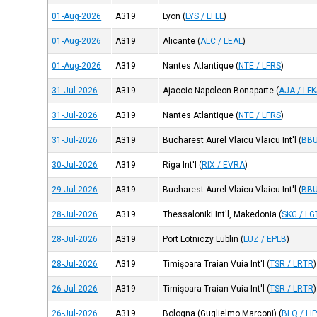
01-Aug-2026
A319
Lyon
(
LYS / LFLL
)
01-Aug-2026
A319
Alicante
(
ALC / LEAL
)
01-Aug-2026
A319
Nantes Atlantique
(
NTE / LFRS
)
31-Jul-2026
A319
Ajaccio Napoleon Bonaparte
(
AJA / LF
31-Jul-2026
A319
Nantes Atlantique
(
NTE / LFRS
)
31-Jul-2026
A319
Bucharest Aurel Vlaicu Vlaicu Int'l
(
BBU
30-Jul-2026
A319
Riga Int'l
(
RIX / EVRA
)
29-Jul-2026
A319
Bucharest Aurel Vlaicu Vlaicu Int'l
(
BBU
28-Jul-2026
A319
Thessaloniki Int'l, Makedonia
(
SKG / LG
28-Jul-2026
A319
Port Lotniczy Lublin
(
LUZ / EPLB
)
28-Jul-2026
A319
Timişoara Traian Vuia Int'l
(
TSR / LRTR
)
26-Jul-2026
A319
Timişoara Traian Vuia Int'l
(
TSR / LRTR
)
26-Jul-2026
A319
Bologna (Guglielmo Marconi)
(
BLQ / LI