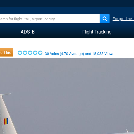
Forgot the
ADS-B
Flight Tracking
e This
30
Votes (
4.70
Average) and
18,033
Views