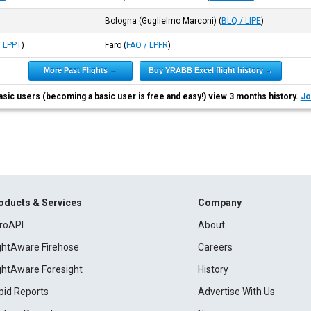
Bologna (Guglielmo Marconi)
(
BLQ / LIPE
)
/ LPPT
)
Faro
(
FAO / LPFR
)
More Past Flights →
Buy YRABB Excel flight history →
asic users (becoming a basic user is free and easy!) view 3 months history.
Jo
oducts & Services
Company
roAPI
About
ightAware Firehose
Careers
ightAware Foresight
History
pid Reports
Advertise With Us