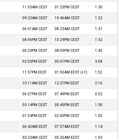
11:53AM
CEST
01:23PM
CEST
1:30
09:23AM
CEST
10:46AM
CEST
1:22
06:51AM
CEST
08:23AM
CEST
1:31
08:56PM
CEST
10:29PM
CEST
1:32
06:23PM
CEST
08:05PM
CEST
1:42
02:53PM
EEST
05:01PM
CEST
3:08
11:57PM
EEST
01:50AM
EEST
(+1)
1:52
10:11AM
EEST
12:27PM
EEST
2:16
06:57PM
EEST
07:49PM
EEST
0:52
03:14PM
CEST
05:45PM
EEST
1:30
01:54PM
EEST
02:00PM
CEST
1:05
06:42AM
EEST
07:57AM
EEST
1:14
03:23AM
CEST
05:26AM
EEST
1:03