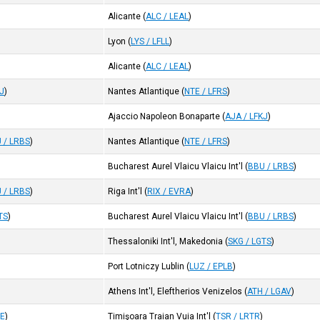
Alicante
(
ALC / LEAL
)
Lyon
(
LYS / LFLL
)
Alicante
(
ALC / LEAL
)
KJ
)
Nantes Atlantique
(
NTE / LFRS
)
Ajaccio Napoleon Bonaparte
(
AJA / LFKJ
)
 / LRBS
)
Nantes Atlantique
(
NTE / LFRS
)
Bucharest Aurel Vlaicu Vlaicu Int'l
(
BBU / LRBS
)
 / LRBS
)
Riga Int'l
(
RIX / EVRA
)
TS
)
Bucharest Aurel Vlaicu Vlaicu Int'l
(
BBU / LRBS
)
Thessaloniki Int'l, Makedonia
(
SKG / LGTS
)
Port Lotniczy Lublin
(
LUZ / EPLB
)
Athens Int'l, Eleftherios Venizelos
(
ATH / LGAV
)
PE
)
Timişoara Traian Vuia Int'l
(
TSR / LRTR
)