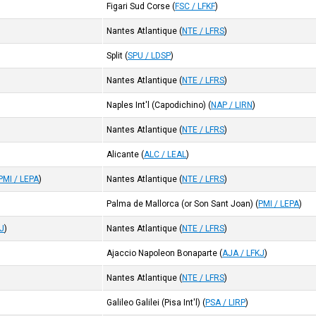
Figari Sud Corse
(
FSC / LFKF
)
Nantes Atlantique
(
NTE / LFRS
)
Split
(
SPU / LDSP
)
Nantes Atlantique
(
NTE / LFRS
)
Naples Int'l (Capodichino)
(
NAP / LIRN
)
Nantes Atlantique
(
NTE / LFRS
)
Alicante
(
ALC / LEAL
)
PMI / LEPA
)
Nantes Atlantique
(
NTE / LFRS
)
Palma de Mallorca (or Son Sant Joan)
(
PMI / LEPA
)
KJ
)
Nantes Atlantique
(
NTE / LFRS
)
Ajaccio Napoleon Bonaparte
(
AJA / LFKJ
)
Nantes Atlantique
(
NTE / LFRS
)
Galileo Galilei (Pisa Int'l)
(
PSA / LIRP
)